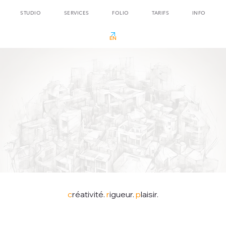
STUDIO
SERVICES
FOLIO
TARIFS
INFO
c
réativité.
r
igueur.
p
laisir.